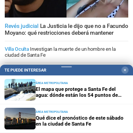
Revés judicial
La Justicia le dijo que no a Facundo
Moyano: qué restricciones deberá mantener
Villa Oculta
Investigan la muerte de un hombre en la
ciudad de Santa Fe
Hay siete heridos
Chocaron un tren y un colectivo a
TE PUEDE INTERESAR
✕
metros de La Bombonera
ÁREA METROPOLITANA
El mapa que protege a Santa Fe del
Tribunales
Prisión preventiva para dos hermanos
agua: dónde están los 54 puntos de
acusados por un brutal asalto contra un adolescente en
bombeo
Santa Fe
ÁREA METROPOLITANA
Qué dice el pronóstico de este sábado
Allanamientos simultáneos
Diez detenidos por un
en la ciudad de Santa Fe
megaoperativo contra el microtráfico en San Justo