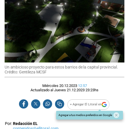
Un ambicioso proyecto para estos barrios de la capital provincial.
Crédito: Gentileza MCSF
Miércoles 20.12.2023
12:57
Actualizado al
Jueves 21.12.2023
23:23
hs
+ Agregar El Litoral en
Agregar a tus medios preferidos en Google
Por:
Redacción EL
contenidos@ellitoral.com