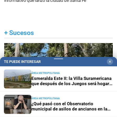
informativo que lanzó la ciudad de Santa Fe
+
Sucesos
TE PUEDE INTERESAR
✕
ÁREA METROPOLITANA
Esmeralda Este II: la Villa Suramericana
que después de los Juegos será hogar
de 346 familias
ÁREA METROPOLITANA
¿Qué pasó con el Observatorio
municipal de asilos de ancianos en la
ciudad de Santa Fe?