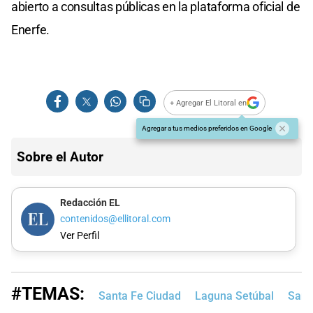
abierto a consultas públicas en la plataforma oficial de
Enerfe.
+ Agregar El Litoral en
Agregar a tus medios preferidos en Google
Sobre el Autor
Redacción EL
contenidos@ellitoral.com
Ver Perfil
#TEMAS:
Santa Fe Ciudad
Laguna Setúbal
San 