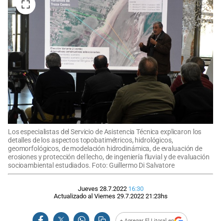
Los especialistas del Servicio de Asistencia Técnica explicaron los
detalles de los aspectos topobatimétricos, hidrológicos,
geomorfológicos, de modelación hidrodinámica, de evaluación de
erosiones y protección del lecho, de ingeniería fluvial y de evaluación
socioambiental estudiados. Foto: Guillermo Di Salvatore
Jueves 28.7.2022
16:30
Actualizado al
Viernes 29.7.2022
21:23
hs
+ Agregar El Litoral en