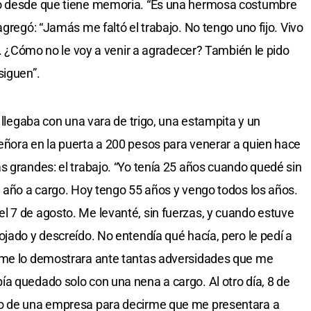
no desde que tiene memoria. “Es una hermosa costumbre
agregó: “Jamás me faltó el trabajo. No tengo uno fijo. Vivo
jo. ¿Cómo no le voy a venir a agradecer? También le pido
siguen”.
í llegaba con una vara de trigo, una estampita y un
eñora en la puerta a 200 pesos para venerar a quien hace
s grandes: el trabajo. “Yo tenía 25 años cuando quedé sin
n año a cargo. Hoy tengo 55 años y vengo todos los años.
 7 de agosto. Me levanté, sin fuerzas, y cuando estuve
ojado y descreído. No entendía qué hacía, pero le pedí a
 me lo demostrara ante tantas adversidades que me
a quedado solo con una nena a cargo. Al otro día, 8 de
no de una empresa para decirme que me presentara a