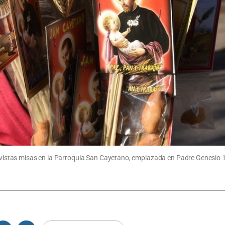
previstas misas en la Parroquia San Cayetano, emplazada en Padre Genesio 1