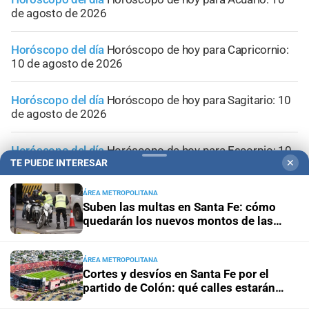
de agosto de 2026
Horóscopo del día
Horóscopo de hoy para Capricornio:
10 de agosto de 2026
Horóscopo del día
Horóscopo de hoy para Sagitario: 10
de agosto de 2026
Horóscopo del día
Horóscopo de hoy para Escorpio: 10
de agosto de 2026
TE PUEDE INTERESAR
✕
ÁREA METROPOLITANA
Suben las multas en Santa Fe: cómo
quedarán los nuevos montos de las
infracciones más comunes
ÁREA METROPOLITANA
Cortes y desvíos en Santa Fe por el
partido de Colón: qué calles estarán
afectadas y cómo circularán los