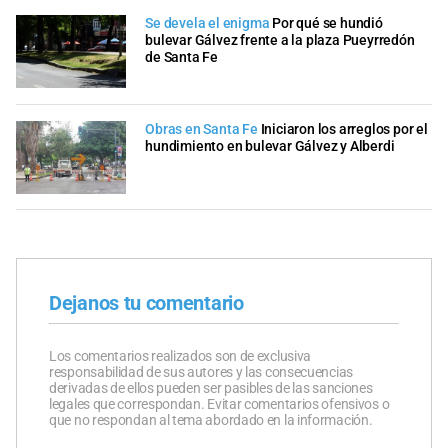
Se devela el enigma
Por qué se hundió
bulevar Gálvez frente a la plaza Pueyrredón
de Santa Fe
Obras en Santa Fe
Iniciaron los arreglos por el
hundimiento en bulevar Gálvez y Alberdi
Dejanos tu comentario
Los comentarios realizados son de exclusiva
responsabilidad de sus autores y las consecuencias
derivadas de ellos pueden ser pasibles de las sanciones
legales que correspondan. Evitar comentarios ofensivos o
que no respondan al tema abordado en la información.