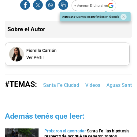
+ Agregar El Litoral en
Agregar a tus medios preferidos en Google
Sobre el Autor
Fiorella Carrión
Ver Perfil
#TEMAS:
Santa Fe Ciudad
Videos
Aguas Santaf
Además tenés que leer:
Probaron el georradar
Santa Fe: las hipótesis
respecto de por qué se generan tantos