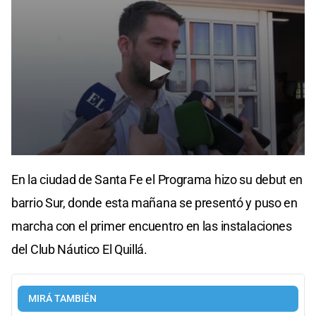
0
seconds
En la ciudad de Santa Fe el Programa hizo su debut en
of
1
barrio Sur, donde esta mañana se presentó y puso en
minute,
9
marcha con el primer encuentro en las instalaciones
seconds
del Club Náutico El Quillá.
MIRÁ TAMBIÉN