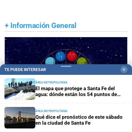
+
Información General
TE PUEDE INTERESAR
✕
ÁREA METROPOLITANA
El mapa que protege a Santa Fe del
agua: dónde están los 54 puntos de
bombeo
ÁREA METROPOLITANA
Qué dice el pronóstico de este sábado
en la ciudad de Santa Fe
Panorama astrológico
Horóscopo de hoy 8 de