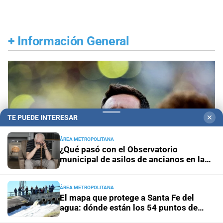
+
Información General
TE PUEDE INTERESAR
✕
ÁREA METROPOLITANA
¿Qué pasó con el Observatorio
municipal de asilos de ancianos en la
ciudad de Santa Fe?
ÁREA METROPOLITANA
El mapa que protege a Santa Fe del
agua: dónde están los 54 puntos de
Despedida en Rosario
Lionel Messi llega a
bombeo