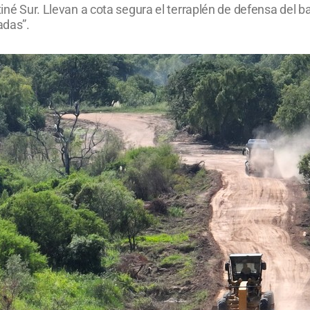
tiné Sur. Llevan a cota segura el terraplén de defensa del ba
adas”.