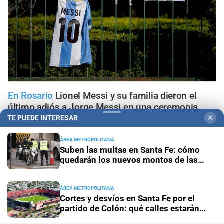
En Rosario
Lionel Messi y su familia dieron el
último adiós a Jorge Messi en una ceremonia
íntima
TE PUEDE INTERESAR
✕
ÁREA METROPOLITANA
Pronóstico nacional
Frío extremo: 13 provincias están
Suben las multas en Santa Fe: cómo
bajo alerta amarilla por temperaturas bajas
quedarán los nuevos montos de las
infracciones más comunes
Aniversario
El Litoral cumplió 108 años y celebró la
ÁREA METROPOLITANA
trayectoria de empleados que son parte de su historia
Cortes y desvíos en Santa Fe por el
partido de Colón: qué calles estarán
afectadas y cómo circularán los
Panorama astrológico
Horóscopo de hoy 9 de agosto de