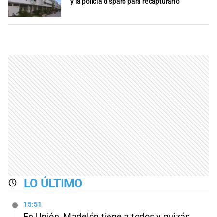
y la policía disparó para recapturarlo
LO ÚLTIMO
15:51
En Unión, Madelón tiene a todos y quizás