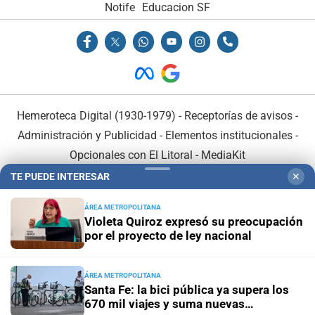
Notife
Educacion SF
Hemeroteca Digital (1930-1979)
-
Receptorías de avisos
-
Administración y Publicidad
-
Elementos institucionales
-
Opcionales con El Litoral
-
MediaKit
TE PUEDE INTERESAR
✕
El Litoral es miembro de:
ÁREA METROPOLITANA
Violeta Quiroz expresó su preocupación
por el proyecto de ley nacional
ÁREA METROPOLITANA
En Asociación con:
Santa Fe: la bici pública ya supera los
670 mil viajes y suma nuevas