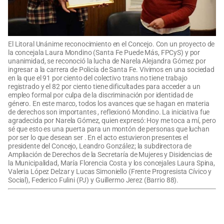
El Litoral Unánime reconocimiento en el Concejo. Con un proyecto de
la concejala Laura Mondino (Santa Fe Puede Más, FPCyS) y por
unanimidad, se reconoció la lucha de Narela Alejandra Gómez por
ingresar a la carrera de Policía de Santa Fe. Vivimos en una sociedad
en la que el 91 por ciento del colectivo trans no tiene trabajo
registrado y el 82 por ciento tiene dificultades para acceder a un
empleo formal por culpa de la discriminación por identidad de
género. En este marco, todos los avances que se hagan en materia
de derechos son importantes , reflexionó Mondino. La iniciativa fue
agradecida por Narela Gómez, quien expresó: Hoy me toca a mí, pero
sé que esto es una puerta para un montón de personas que luchan
por ser lo que desean ser . En el acto estuvieron presentes el
presidente del Concejo, Leandro González; la subdirectora de
Ampliación de Derechos de la Secretaría de Mujeres y Disidencias de
la Municipalidad, María Florencia Costa y los concejales Laura Spina,
Valeria López Delzar y Lucas Simoniello (Frente Progresista Cívico y
Social), Federico Fulini (PJ) y Guillermo Jerez (Barrio 88).