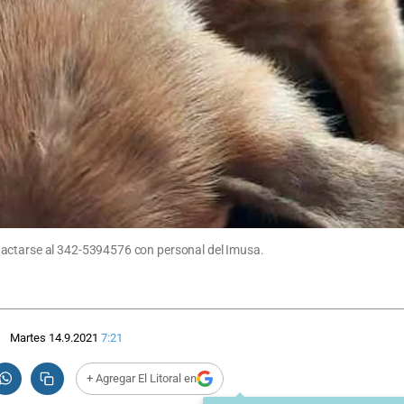
tactarse al 342-5394576 con personal del Imusa.
Martes 14.9.2021
7:21
+ Agregar El Litoral en