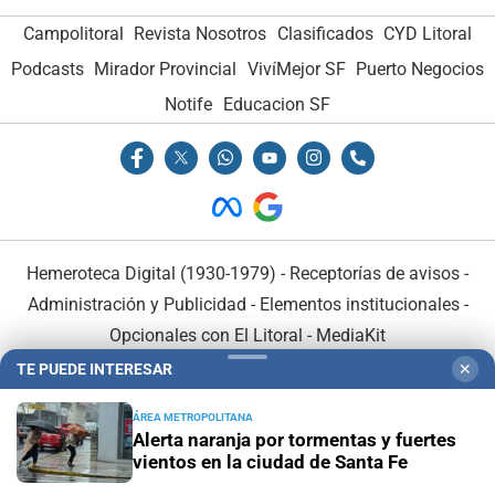
Campolitoral
Revista Nosotros
Clasificados
CYD Litoral
Podcasts
Mirador Provincial
VivíMejor SF
Puerto Negocios
Notife
Educacion SF
Hemeroteca Digital (1930-1979)
-
Receptorías de avisos
-
Administración y Publicidad
-
Elementos institucionales
-
Opcionales con El Litoral
-
MediaKit
TE PUEDE INTERESAR
✕
El Litoral es miembro de:
ÁREA METROPOLITANA
Alerta naranja por tormentas y fuertes
vientos en la ciudad de Santa Fe