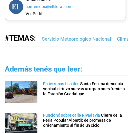
contenidos@ellitoral.com
Ver Perfil
#TEMAS:
Servicio Meteorológico Nacional
Clima e
Además tenés que leer:
En terrenos fiscales
Santa Fe: una denuncia
vecinal detuvo nuevas usurpaciones frente a
la Estación Guadalupe
Funcionó sobre calle Rivadavia
Cierre de la
Feria Popular Alberdi: de promesa de
ordenamiento al fin de un ciclo