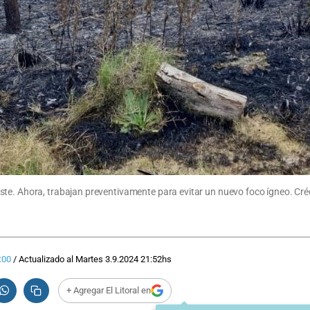
te. Ahora, trabajan preventivamente para evitar un nuevo foco ígneo. Crédi
:00
/
Actualizado al
Martes 3.9.2024
21:52
hs
+ Agregar El Litoral en