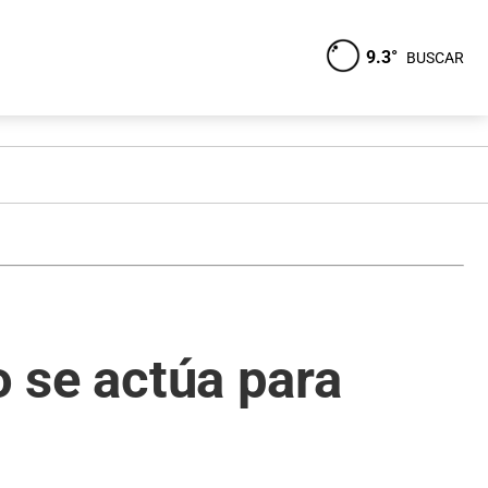
9.3°
BUSCAR
o se actúa para