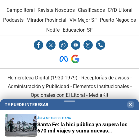
Campolitoral
Revista Nosotros
Clasificados
CYD Litoral
Podcasts
Mirador Provincial
VivíMejor SF
Puerto Negocios
Notife
Educacion SF
Hemeroteca Digital (1930-1979)
-
Receptorías de avisos
-
Administración y Publicidad
-
Elementos institucionales
-
Opcionales con El Litoral
-
MediaKit
TE PUEDE INTERESAR
✕
El Litoral es miembro de:
ÁREA METROPOLITANA
Santa Fe: la bici pública ya supera los
670 mil viajes y suma nuevas
estaciones