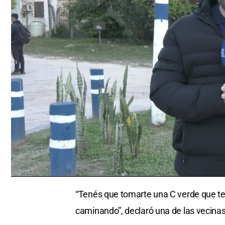
0
seconds
“Tenés que tomarte una C verde que te
of
0
caminando”, declaró una de las vecinas
seconds
Volume
0%