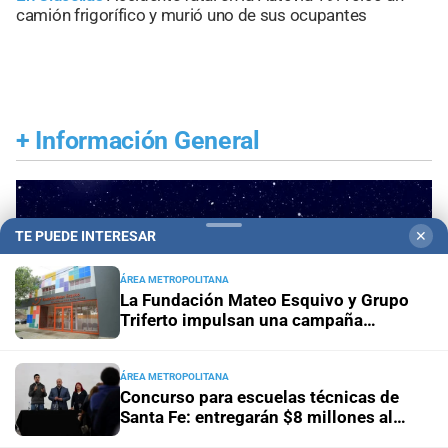
camión frigorífico y murió uno de sus ocupantes
+
Información General
TE PUEDE INTERESAR
✕
ÁREA METROPOLITANA
La Fundación Mateo Esquivo y Grupo
Triferto impulsan una campaña
solidaria para equipar su nueva ala y
seguir acompañando a niños con
cáncer
ÁREA METROPOLITANA
Concurso para escuelas técnicas de
Santa Fe: entregarán $8 millones al
mejor proyecto