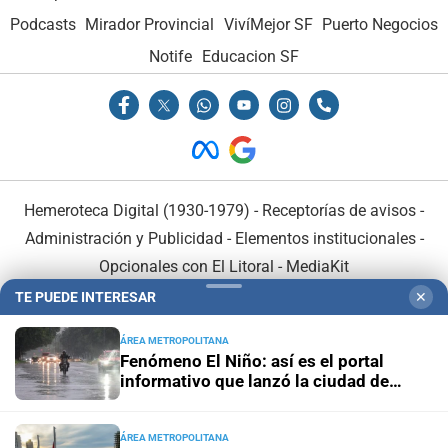
Podcasts
Mirador Provincial
VivíMejor SF
Puerto Negocios
Notife
Educacion SF
Hemeroteca Digital (1930-1979)
-
Receptorías de avisos
-
Administración y Publicidad
-
Elementos institucionales
-
Opcionales con El Litoral
-
MediaKit
TE PUEDE INTERESAR
✕
El Litoral es miembro de:
ÁREA METROPOLITANA
Fenómeno El Niño: así es el portal
informativo que lanzó la ciudad de
Santa Fe
ÁREA METROPOLITANA