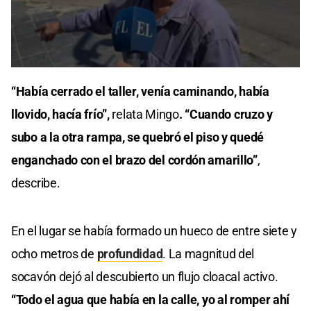
0
seconds
“Había cerrado el taller, venía caminando, había
of
2
llovido, hacía frío”,
relata Mingo
. “Cuando cruzo y
minutes,
28
subo a la otra rampa, se quebró el piso y quedé
seconds
enganchado con el brazo del cordón amarillo”
,
describe.
En el lugar se había formado un hueco de entre siete y
ocho metros de
profundidad
. La magnitud del
socavón dejó al descubierto un flujo cloacal activo.
“Todo el agua que había en la calle, yo al romper ahí