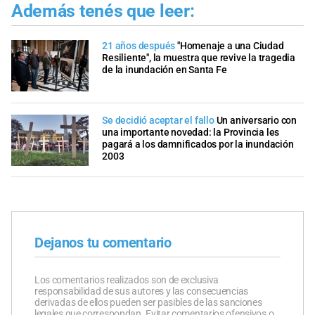
Además tenés que leer:
21 años después
"Homenaje a una Ciudad
Resiliente", la muestra que revive la tragedia
de la inundación en Santa Fe
Se decidió aceptar el fallo
Un aniversario con
una importante novedad: la Provincia les
pagará a los damnificados por la inundación
2003
Dejanos tu comentario
Los comentarios realizados son de exclusiva
responsabilidad de sus autores y las consecuencias
derivadas de ellos pueden ser pasibles de las sanciones
legales que correspondan. Evitar comentarios ofensivos o