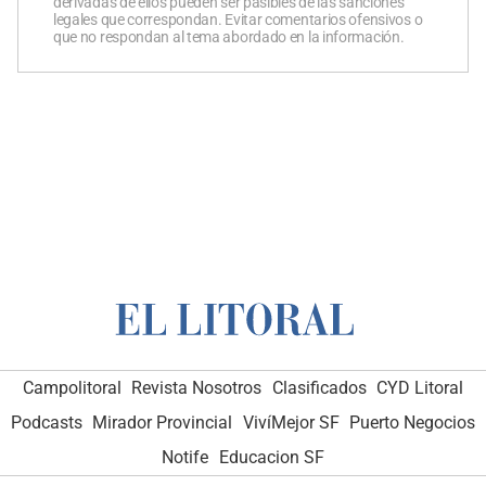
derivadas de ellos pueden ser pasibles de las sanciones
legales que correspondan. Evitar comentarios ofensivos o
que no respondan al tema abordado en la información.
Campolitoral
Revista Nosotros
Clasificados
CYD Litoral
Podcasts
Mirador Provincial
VivíMejor SF
Puerto Negocios
Notife
Educacion SF