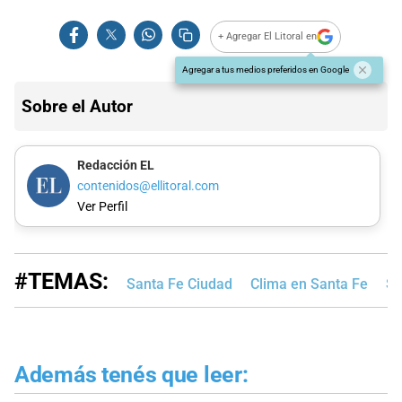
+ Agregar El Litoral en
Agregar a tus medios preferidos en Google
Sobre el Autor
Redacción EL
contenidos@ellitoral.com
Ver Perfil
#TEMAS:
Santa Fe Ciudad
Clima en Santa Fe
Se
Además tenés que leer: