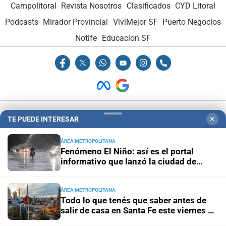
Campolitoral
Revista Nosotros
Clasificados
CYD Litoral
Podcasts
Mirador Provincial
VivíMejor SF
Puerto Negocios
Notife
Educacion SF
Hemeroteca Digital (1930-1979)
-
Receptorías de avisos
-
TE PUEDE INTERESAR
✕
Administración y Publicidad
-
Elementos institucionales
-
ÁREA METROPOLITANA
Opcionales con El Litoral
-
MediaKit
Fenómeno El Niño: así es el portal
informativo que lanzó la ciudad de
Santa Fe
El Litoral es miembro de:
ÁREA METROPOLITANA
Todo lo que tenés que saber antes de
salir de casa en Santa Fe este viernes 7
de agosto