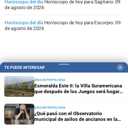
Horóscopo del día
Horóscopo de hoy para Sagitario: 09
de agosto de 2026
Horóscopo del día
Horóscopo de hoy para Escorpio: 09
de agosto de 2026
TE PUEDE INTERESAR
✕
ÁREA METROPOLITANA
Esmeralda Este II: la Villa Suramericana
que después de los Juegos será hogar
de 346 familias
ÁREA METROPOLITANA
Campolitoral
Revista Nosotros
Clasificados
CYD Litoral
¿Qué pasó con el Observatorio
municipal de asilos de ancianos en la
Podcasts
Mirador Provincial
VivíMejor SF
Puerto Negocios
ciudad de Santa Fe?