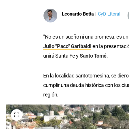
Leonardo Botta
|
CyD Litoral
"No es un sueño ni una promesa, es una
Julio "Paco" Garibaldi
en la presentació
unirá Santa Fe y
Santo Tomé
.
En la localidad santotomesina, se diero
cumplir una deuda histórica con los ciu
región.