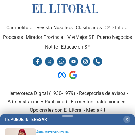
Campolitoral
Revista Nosotros
Clasificados
CYD Litoral
Podcasts
Mirador Provincial
VivíMejor SF
Puerto Negocios
Notife
Educacion SF
Hemeroteca Digital (1930-1979)
-
Receptorías de avisos
-
Administración y Publicidad
-
Elementos institucionales
-
Opcionales con El Litoral
-
MediaKit
TE PUEDE INTERESAR
✕
El Litoral es miembro de:
ÁREA METROPOLITANA