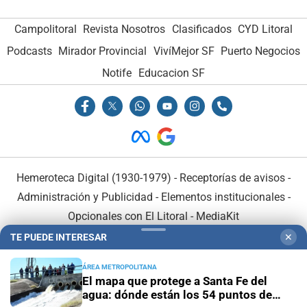
Campolitoral
Revista Nosotros
Clasificados
CYD Litoral
Podcasts
Mirador Provincial
VivíMejor SF
Puerto Negocios
Notife
Educacion SF
Hemeroteca Digital (1930-1979)
-
Receptorías de avisos
-
Administración y Publicidad
-
Elementos institucionales
-
Opcionales con El Litoral
-
MediaKit
TE PUEDE INTERESAR
✕
El Litoral es miembro de:
ÁREA METROPOLITANA
El mapa que protege a Santa Fe del
agua: dónde están los 54 puntos de