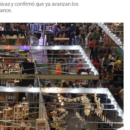
sivas y confirmó que ya avanzan los
cance.