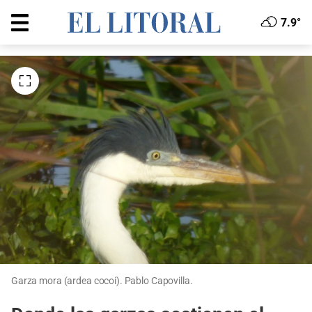
7.9°
Garza mora (ardea cocoi). Pablo Capovilla.