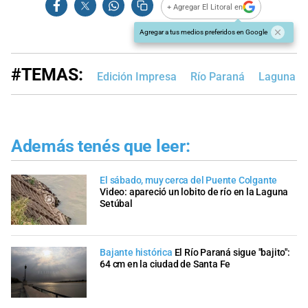
+ Agregar El Litoral en
Agregar a tus medios preferidos en Google
#TEMAS:
Edición Impresa
Río Paraná
Laguna S
Además tenés que leer:
El sábado, muy cerca del Puente Colgante
Video: apareció un lobito de río en la Laguna
Setúbal
Bajante histórica
El Río Paraná sigue "bajito":
64 cm en la ciudad de Santa Fe