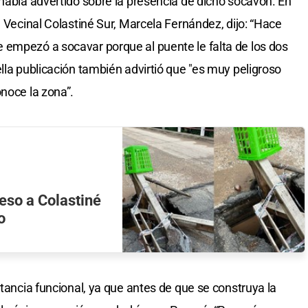
 había advertido sobre la presencia de dicho socavón. En
a Vecinal Colastiné Sur, Marcela Fernández, dijo: “Hace
 empezó a socavar porque al puente le falta de los dos
lla publicación también advirtió que "es muy peligroso
onoce la zona”.
eso a Colastiné
o
rtancia funcional, ya que antes de que se construya la