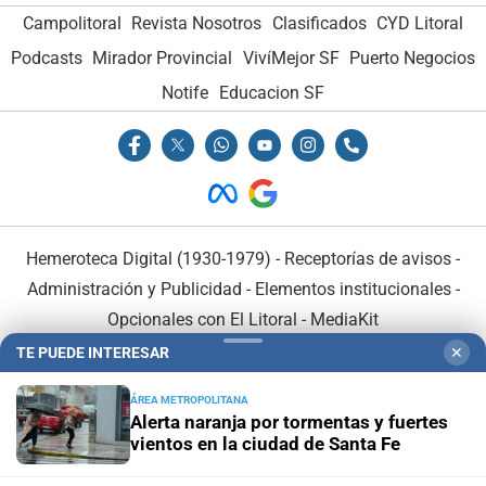
Campolitoral
Revista Nosotros
Clasificados
CYD Litoral
Podcasts
Mirador Provincial
VivíMejor SF
Puerto Negocios
Notife
Educacion SF
Hemeroteca Digital (1930-1979)
-
Receptorías de avisos
-
Administración y Publicidad
-
Elementos institucionales
-
Opcionales con El Litoral
-
MediaKit
TE PUEDE INTERESAR
✕
El Litoral es miembro de:
ÁREA METROPOLITANA
Alerta naranja por tormentas y fuertes
vientos en la ciudad de Santa Fe