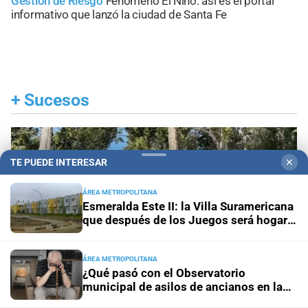
Gestión de Riesgo
Fenómeno El Niño: así es el portal
informativo que lanzó la ciudad de Santa Fe
+
Sucesos
TE PUEDE INTERESAR
✕
ÁREA METROPOLITANA
Esmeralda Este II: la Villa Suramericana
que después de los Juegos será hogar
de 346 familias
ÁREA METROPOLITANA
¿Qué pasó con el Observatorio
municipal de asilos de ancianos en la
ciudad de Santa Fe?