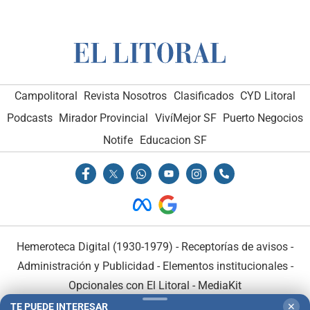
Campolitoral
Revista Nosotros
Clasificados
CYD Litoral
Podcasts
Mirador Provincial
VivíMejor SF
Puerto Negocios
Notife
Educacion SF
Hemeroteca Digital (1930-1979)
-
Receptorías de avisos
-
Administración y Publicidad
-
Elementos institucionales
-
Opcionales con El Litoral
-
MediaKit
TE PUEDE INTERESAR
✕