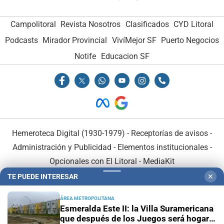
Campolitoral
Revista Nosotros
Clasificados
CYD Litoral
Podcasts
Mirador Provincial
VivíMejor SF
Puerto Negocios
Notife
Educacion SF
Hemeroteca Digital (1930-1979)
-
Receptorías de avisos
-
Administración y Publicidad
-
Elementos institucionales
-
Opcionales con El Litoral
-
MediaKit
TE PUEDE INTERESAR
✕
El Litoral es miembro de:
ÁREA METROPOLITANA
Esmeralda Este II: la Villa Suramericana
que después de los Juegos será hogar