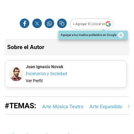
+ Agregar El Litoral en
Agregar a tus medios preferidos en Google
Sobre el Autor
Juan Ignacio Novak
Escenarios y Sociedad
Ver Perfil
#TEMAS:
Arte Música Teatro
Arte Expandido
Sa