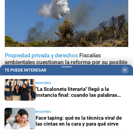
Propiedad privada y derechos
Fiscalías
ambientales cuestionan la reforma por su posible
regresión en materia ambiental
TE PUEDE INTERESAR
✕
NOSOTROS
El diario cumple 108 años
10 hechos que marcaron la
"La Scaloneta literaria" llegó a la
historia de Santa Fe, vistos desde la óptica de El Litoral
instancia final: cuando las palabras
salen a la cancha en equipo
Trabajo, fe y esperanza
¿Qué se le pide a San Cayetano?
La celebración del 7 de agosto que vuelve a reunir a miles
NOSOTROS
Face taping: qué es la técnica viral de
de fieles
las cintas en la cara y para qué sirve