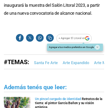
inaugurará la muestra del Salón Litoral 2023, a partir
de una nueva convocatoria de alcance nacional.
+ Agregar El Litoral en
Agregar a tus medios preferidos en Google
#TEMAS:
Santa Fe Arte
Arte Expandido
Arte Mú
Además tenés que leer:
Un pincel cargado de identidad
Retratos de la
tierra: el pintor García Bañon y su visión
artística