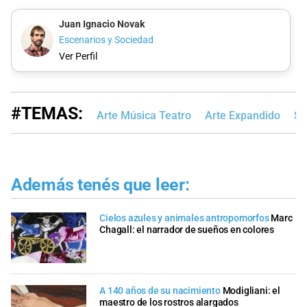
Juan Ignacio Novak
Escenarios y Sociedad
Ver Perfil
#TEMAS:
Arte Música Teatro
Arte Expandido
Sa
Además tenés que leer:
Cielos azules y animales antropomorfos
Marc
Chagall: el narrador de sueños en colores
A 140 años de su nacimiento
Modigliani: el
maestro de los rostros alargados