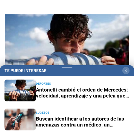
TE PUEDE INTERESAR
✕
DEPORTES
Antonelli cambió el orden de Mercedes:
velocidad, aprendizaje y una pelea que
Wolff ya intenta controlar
Antonelli cambió el orden de Mercedes:
velocidad, aprendizaje y una pelea que Wolff ya
SUCESOS
intenta controlar
Buscan identificar a los autores de las
amenazas contra un médico, un
abogado y un periodista