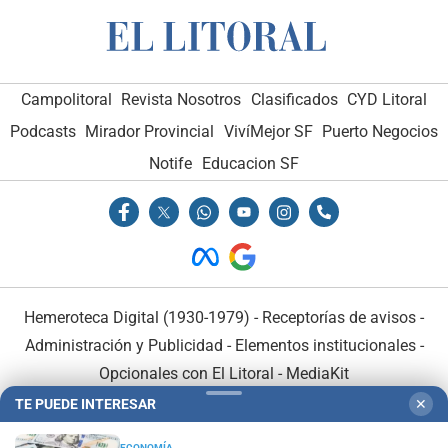
Campolitoral
Revista Nosotros
Clasificados
CYD Litoral
Podcasts
Mirador Provincial
VivíMejor SF
Puerto Negocios
Notife
Educacion SF
Hemeroteca Digital (1930-1979)
-
Receptorías de avisos
-
Administración y Publicidad
-
Elementos institucionales
-
Opcionales con El Litoral
-
MediaKit
TE PUEDE INTERESAR
✕
El Litoral es miembro de:
ECONOMÍA