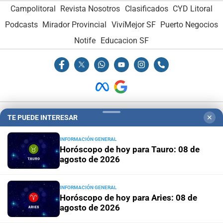
Campolitoral
Revista Nosotros
Clasificados
CYD Litoral
Podcasts
Mirador Provincial
VivíMejor SF
Puerto Negocios
Notife
Educacion SF
Hemeroteca Digital (1930-1979)
-
Receptorías de avisos
-
TE PUEDE INTERESAR
✕
Administración y Publicidad
-
Elementos institucionales
-
INFORMACIÓN GENERAL
Opcionales con El Litoral
-
MediaKit
Horóscopo de hoy para Tauro: 08 de
agosto de 2026
El Litoral es miembro de:
INFORMACIÓN GENERAL
Horóscopo de hoy para Aries: 08 de
agosto de 2026