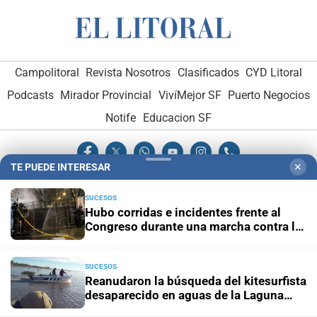
Campolitoral
Revista Nosotros
Clasificados
CYD Litoral
Podcasts
Mirador Provincial
VivíMejor SF
Puerto Negocios
Notife
Educacion SF
TE PUEDE INTERESAR
✕
SUCESOS
Hubo corridas e incidentes frente al
Congreso durante una marcha contra la
Hemeroteca Digital (1930-1979)
-
Receptorías de avisos
-
ley de propiedad privada
Administración y Publicidad
-
Elementos institucionales
-
Opcionales con El Litoral
-
MediaKit
SUCESOS
Reanudaron la búsqueda del kitesurfista
desaparecido en aguas de la Laguna
El Litoral es miembro de:
Setúbal