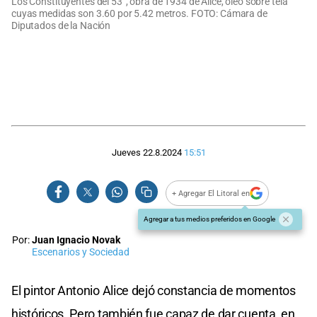
Los Constituyentes del 53”, obra de 1934 de Alice, óleo sobre tela
cuyas medidas son 3.60 por 5.42 metros. FOTO: Cámara de
Diputados de la Nación
Jueves 22.8.2024
15:51
+ Agregar El Litoral en
Agregar a tus medios preferidos en Google
Por:
Juan Ignacio Novak
Escenarios y Sociedad
El pintor Antonio Alice dejó constancia de momentos
históricos. Pero también fue capaz de dar cuenta, en