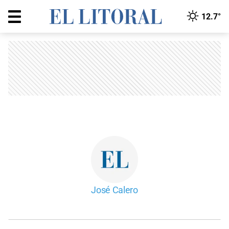
12.7°
José Calero