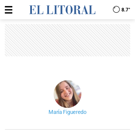
8.7°
María Figueredo