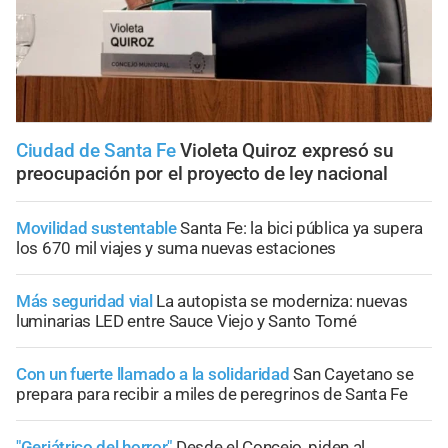
Ciudad de Santa Fe
Violeta Quiroz expresó su
preocupación por el proyecto de ley nacional
Movilidad sustentable
Santa Fe: la bici pública ya supera
los 670 mil viajes y suma nuevas estaciones
Más seguridad vial
La autopista se moderniza: nuevas
luminarias LED entre Sauce Viejo y Santo Tomé
Con un fuerte llamado a la solidaridad
San Cayetano se
prepara para recibir a miles de peregrinos de Santa Fe
"Geriátrico del horror"
Desde el Concejo, piden al