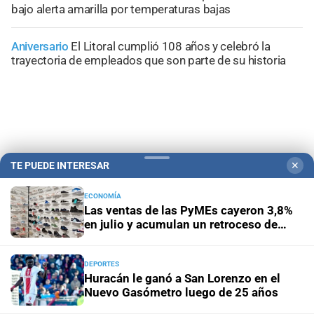
bajo alerta amarilla por temperaturas bajas
Aniversario
El Litoral cumplió 108 años y celebró la
trayectoria de empleados que son parte de su historia
TE PUEDE INTERESAR
✕
ECONOMÍA
Las ventas de las PyMEs cayeron 3,8%
en julio y acumulan un retroceso de
2,7% en lo que va del año
Campolitoral
Revista Nosotros
Clasificados
CYD Litoral
DEPORTES
Huracán le ganó a San Lorenzo en el
Podcasts
Mirador Provincial
VivíMejor SF
Puerto Negocios
Nuevo Gasómetro luego de 25 años
Notife
Educacion SF