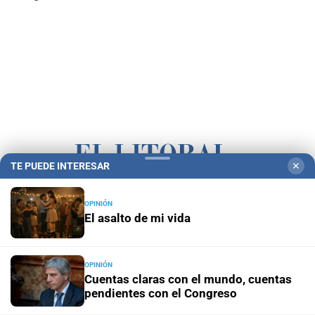
TE PUEDE INTERESAR
✕
Campolitoral
Revista Nosotros
Clasificados
CYD Litoral
OPINIÓN
El asalto de mi vida
Podcasts
Mirador Provincial
VivíMejor SF
Puerto Negocios
Notife
Educacion SF
OPINIÓN
Cuentas claras con el mundo, cuentas
pendientes con el Congreso