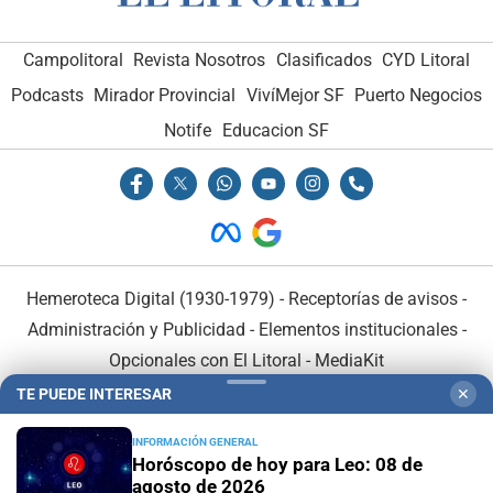
Campolitoral
Revista Nosotros
Clasificados
CYD Litoral
Podcasts
Mirador Provincial
VivíMejor SF
Puerto Negocios
Notife
Educacion SF
Hemeroteca Digital (1930-1979)
-
Receptorías de avisos
-
Administración y Publicidad
-
Elementos institucionales
-
Opcionales con El Litoral
-
MediaKit
TE PUEDE INTERESAR
✕
El Litoral es miembro de:
INFORMACIÓN GENERAL
Horóscopo de hoy para Leo: 08 de
agosto de 2026