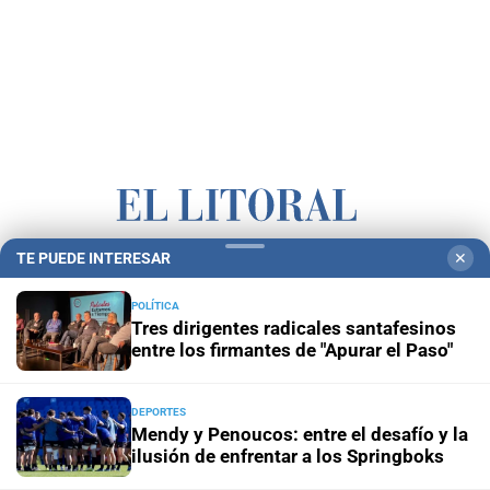
TE PUEDE INTERESAR
✕
Campolitoral
Revista Nosotros
Clasificados
CYD Litoral
Podcasts
Mirador Provincial
VivíMejor SF
Puerto Negocios
POLÍTICA
Tres dirigentes radicales santafesinos
Notife
Educacion SF
entre los firmantes de "Apurar el Paso"
DEPORTES
Mendy y Penoucos: entre el desafío y la
ilusión de enfrentar a los Springboks