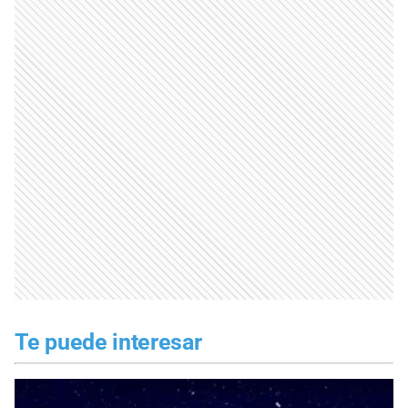
Te puede interesar