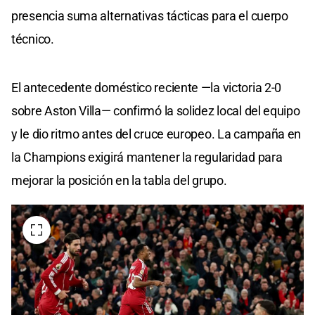
presencia suma alternativas tácticas para el cuerpo
técnico.
El antecedente doméstico reciente —la victoria 2-0
sobre Aston Villa— confirmó la solidez local del equipo
y le dio ritmo antes del cruce europeo. La campaña en
la Champions exigirá mantener la regularidad para
mejorar la posición en la tabla del grupo.