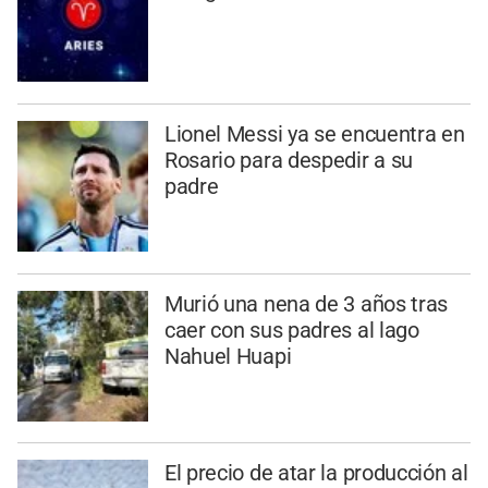
Lionel Messi ya se encuentra en
Rosario para despedir a su
padre
Murió una nena de 3 años tras
caer con sus padres al lago
Nahuel Huapi
El precio de atar la producción al