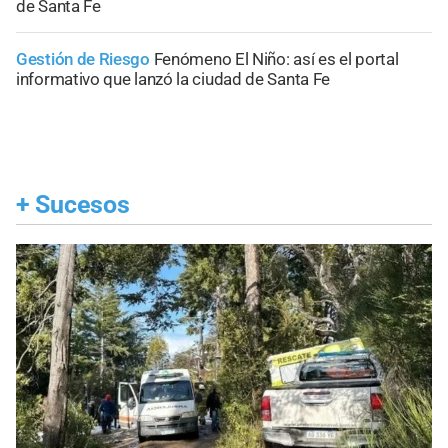
de Santa Fe
Gestión de Riesgo
Fenómeno El Niño: así es el portal
informativo que lanzó la ciudad de Santa Fe
+
Sucesos