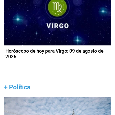
Horóscopo de hoy para Virgo: 09 de agosto de
2026
+
Política