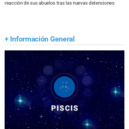
reacción de sus abuelos tras las nuevas detenciones
+
Información General