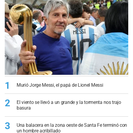
1
Murió Jorge Messi, el papá de Lionel Messi
2
El viento se llevó a un grande y la tormenta nos trajo
basura
3
Una balacera en la zona oeste de Santa Fe terminó con
un hombre acribillado