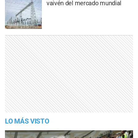
vaivén del mercado mundial
LO MÁS VISTO