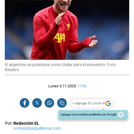
El argentino se posiciona como titular para el encuentro. Foto:
Reuters
Lunes 3.11.2025
17:06
+ Agregar El Litoral en
Agregar a tus medios preferidos en Google
Por:
Redacción EL
contenidos@ellitoral.com