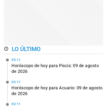
LO ÚLTIMO
03:11
Horóscopo de hoy para Piscis: 09 de agosto
de 2026
03:11
Horóscopo de hoy para Acuario: 09 de agosto
de 2026
03:11