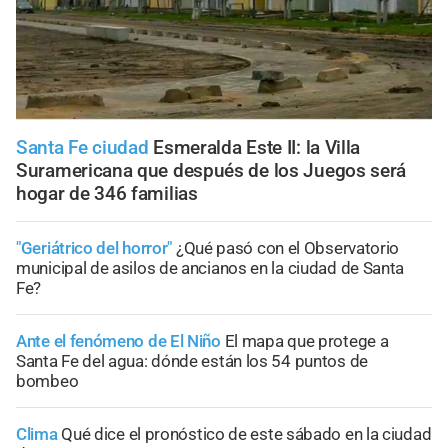
Santa Fe ciudad
Esmeralda Este II: la Villa
Suramericana que después de los Juegos será
hogar de 346 familias
"Geriátrico del horror"
¿Qué pasó con el Observatorio
municipal de asilos de ancianos en la ciudad de Santa
Fe?
Ante el fenómeno de El Niño
El mapa que protege a
Santa Fe del agua: dónde están los 54 puntos de
bombeo
Clima
Qué dice el pronóstico de este sábado en la ciudad