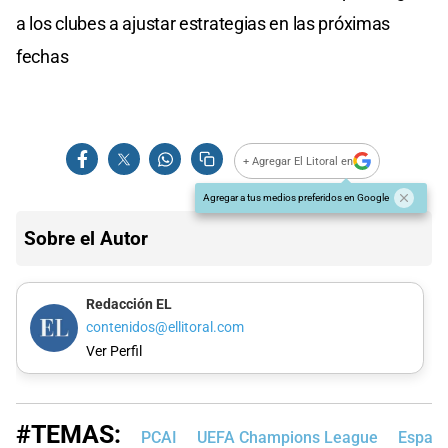
a los clubes a ajustar estrategias en las próximas
fechas
+ Agregar El Litoral en
Agregar a tus medios preferidos en Google
Sobre el Autor
Redacción EL
contenidos@ellitoral.com
Ver Perfil
#TEMAS:
PCAI
UEFA Champions League
Españ