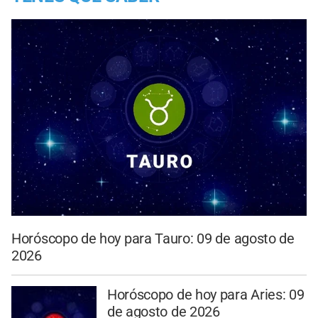
Horóscopo de hoy para Tauro: 09 de agosto de
2026
Horóscopo de hoy para Aries: 09
de agosto de 2026