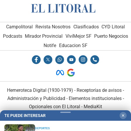
Campolitoral
Revista Nosotros
Clasificados
CYD Litoral
Podcasts
Mirador Provincial
VivíMejor SF
Puerto Negocios
Notife
Educacion SF
Hemeroteca Digital (1930-1979)
-
Receptorías de avisos
-
Administración y Publicidad
-
Elementos institucionales
-
Opcionales con El Litoral
-
MediaKit
TE PUEDE INTERESAR
✕
El Litoral es miembro de:
DEPORTES